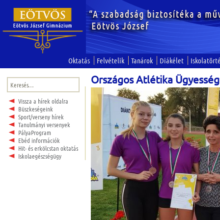
Oktatás
Felvételik
Tanárok
Diákélet
Iskolatört
Országos Atlétika Ügyesség
Keresés:
Vissza a hírek oldalra
Büszkeségeink
Sport/verseny hírek
Tanulmányi versenyek
PályaProgram
Ebéd információk
Hit- és erkölcstan oktatás
Iskolaegészségügy