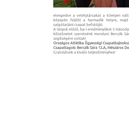
elengedve a vetélytársakat a 4.helyen vál
közepén feljött a harmadik helyre, majd
salgótarjáni csapat befutóját.
A lányok előző, bp-i eredményüket 5 másodpe
Köszönetet szeretnénk mondani Berczik Sári
segítségére voltak!
Országos Atlétika Ügyességi Csapatbajnokság
Csapattagok: Berczik Sára 12.A, Mészáros Doro
Gratulálunk a kiváló teljesítményhez!