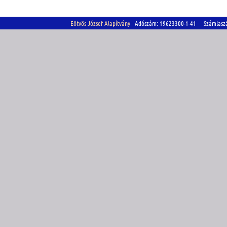
Eötvös József Alapítvány
Adószám: 19623300-1-41 Számlasz