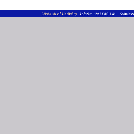
Eötvös József Alapítvány
Adószám: 19623300-1-41 Számlasz