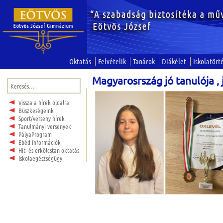
Oktatás
Felvételik
Tanárok
Diákélet
Iskolatört
Magyarosrszág jó tanulója , 
Keresés:
Vissza a hírek oldalra
Büszkeségeink
Sport/verseny hírek
Tanulmányi versenyek
PályaProgram
Ebéd információk
Hit- és erkölcstan oktatás
Iskolaegészségügy