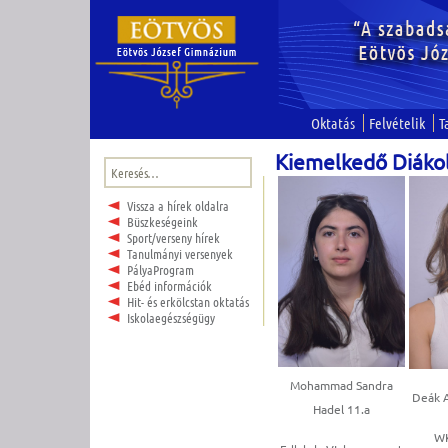
Oktatás
Felvételik
T
Kiemelkedő Diáko
Keresés:
Vissza a hírek oldalra
Büszkeségeink
Sport/verseny hírek
Tanulmányi versenyek
PályaProgram
Ebéd információk
Hit- és erkölcstan oktatás
Iskolaegészségügy
Mohammad Sandra
Deák A
Hadel 11.a
WK