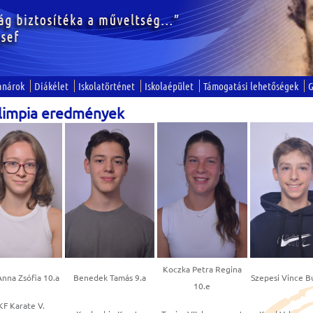
anárok
Diákélet
Iskolatörténet
Iskolaépület
Támogatási lehetőségek
G
limpia eredmények
Koczka Petra Regina
nna Zsófia 10.a
Benedek Tamás 9.a
Szepesi Vince B
10.e
F Karate V.