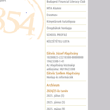
oport
Budapest Financial Literacy Club
MTA Alumni
.
Erasmus+
Könyvtárunk katalógusa
Öregdiákok honlapja
SCHOOL PROFILE
KÖZZÉTÉTELI LISTA
Eötvös József Alapítvány
10200823-22218308-00000000
19623300-1-41
Az Alapítvány közösségi
adószáma: HU19623300
Eötvös Szellem Alapítvány
Honlap és információk
Archívum
2024/25-ös tanév
2025. július (5)
2025. június (5)
2025. május (9)