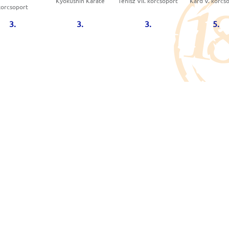
Kyokushin Karate
Tenisz VII. korcsoport
Kard V. korcs
korcsoport
3.
3.
3.
5.