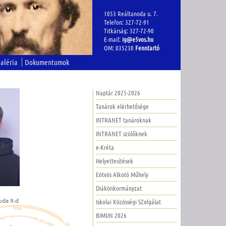
1053 Reáltanoda u. 7.
Telefon: 327-72-91
Titkárság: 327-72-90
E-mail:
ig@e5vos.hu
OM: 035230
Fenntartó
aléria
Dokumentumok
Naptár 2025-2026
Tanárok elérhetősége
INTRANET tanároknak
INTRANET szülőknek
e-Kréta
Helyettesítések
Eötvös Alkotó Műhely
Diákönkormányzat
uda 9.d
Iskolai Közösségi SZolgálat
BIMUN 2026