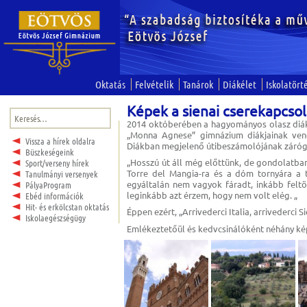
Oktatás
Felvételik
Tanárok
Diákélet
Iskolatört
Képek a sienai cserekapcsol
Keresés:
2014 októberében a hagyományos olasz diák
„Monna Agnese” gimnázium diákjainak ven
Vissza a hírek oldalra
Diákban megjelenő útibeszámolójának záróg
Büszkeségeink
„Hosszú út áll még előttünk, de gondolatba
Sport/verseny hírek
Torre del Mangia-ra és a dóm tornyára a 
Tanulmányi versenyek
egyáltalán nem vagyok fáradt, inkább feltöl
PályaProgram
leginkább azt érzem, hogy nem volt elég. „
Ebéd információk
Hit- és erkölcstan oktatás
Éppen ezért, „Arrivederci Italia, arrivederci 
Iskolaegészségügy
Emlékeztetőül és kedvcsinálóként néhány kép