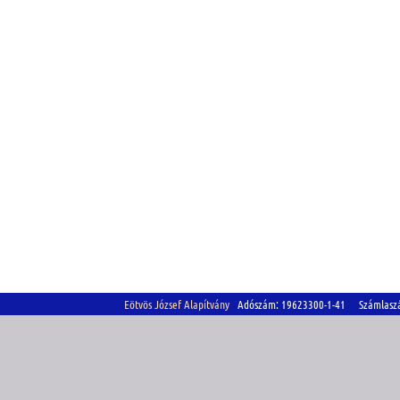
Eötvös József Alapítvány
Adószám: 19623300-1-41 Számlasz