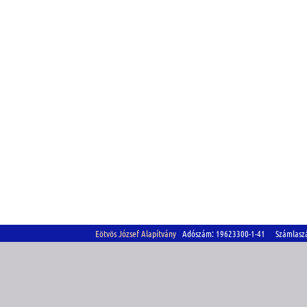
Eötvös József Alapítvány
Adószám: 19623300-1-41 Számlasz