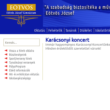
Oktatás
Felvételik
Tanárok
Diákélet
Iskolatört
Karácsonyi koncert
Keresés:
Immár hagyományos Karácsonyi Koncertünket 
Minden érdeklődőt szeretettel várunk!
Vissza a hírek oldalra
Büszkeségeink
Sport/verseny hírek
Tanulmányi versenyek
PályaProgram
Ebéd információk
Hit- és erkölcstan oktatás
Iskolaegészségügy