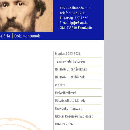
1053 Reáltanoda u. 7.
Telefon: 327-72-91
Titkárság: 327-72-90
E-mail:
ig@e5vos.hu
OM: 035230
Fenntartó
aléria
Dokumentumok
Naptár 2025-2026
Tanárok elérhetősége
INTRANET tanároknak
INTRANET szülőknek
e-Kréta
Helyettesítések
Eötvös Alkotó Műhely
Diákönkormányzat
Iskolai Közösségi SZolgálat
BIMUN 2026