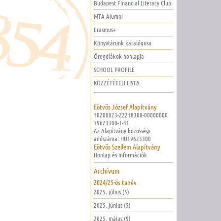
Budapest Financial Literacy Club
MTA Alumni
Erasmus+
Könyvtárunk katalógusa
Öregdiákok honlapja
SCHOOL PROFILE
KÖZZÉTÉTELI LISTA
Eötvös József Alapítvány
10200823-22218308-00000000
19623300-1-41
Az Alapítvány közösségi
adószáma: HU19623300
Eötvös Szellem Alapítvány
Honlap és információk
Archívum
2024/25-ös tanév
2025. július (5)
2025. június (5)
2025. május (9)