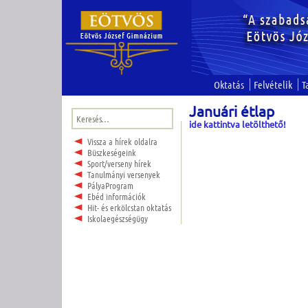
Oktatás
Felvételik
T
Januári étlap
Keresés:
ide kattintva letölthető!
Vissza a hírek oldalra
Büszkeségeink
Sport/verseny hírek
Tanulmányi versenyek
PályaProgram
Ebéd információk
Hit- és erkölcstan oktatás
Iskolaegészségügy