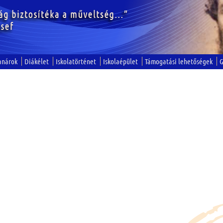
anárok
Diákélet
Iskolatörténet
Iskolaépület
Támogatási lehetőségek
G