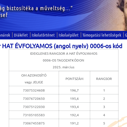
anárok
Diákélet
Iskolatörténet
Iskolaépület
Támogatási lehetőségek
G
or HAT ÉVFOLYAMOS (angol nyelv) 0006-os kód
IDEIGLENES RANGSOR A HAT ÉVFOLYAMOS
0006-OS TAGOZATKÓDON
2025. március
OM AZONOSÍTÓ
PONTSZÁM
RANGSOR
vagy JELIGE
73075324608
196,7
1
73076720650
195,6
2
73075122030
193,4
3
73105105583
192,4
4
73067455875
191,2
5