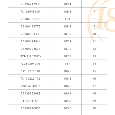
73196212938
189,4
6
73165945109
189,3
7
73186388778
189
8
73196493777
188,2
9
73086503492
187,9
10
73100694944
187,9
11
73109794673
187,9
12
FIONAFLITWICK
187,2
13
73069304996
187
14
73137278010
186,9
15
73101222492
186,8
16
SNOWLOVER
186,5
17
73139583099
186,1
18
TOBZOSKA
185,7
19
73090276855
185,6
20