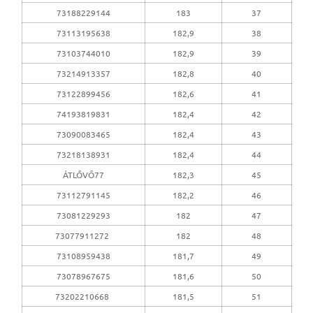
73188229144
183
37
73113195638
182,9
38
73103744010
182,9
39
73214913357
182,8
40
73122899456
182,6
41
74193819831
182,4
42
73090083465
182,4
43
73218138931
182,4
44
ÁTLŐVŐ77
182,3
45
73112791145
182,2
46
73081229293
182
47
73077911272
182
48
73108959438
181,7
49
73078967675
181,6
50
73202210668
181,5
51