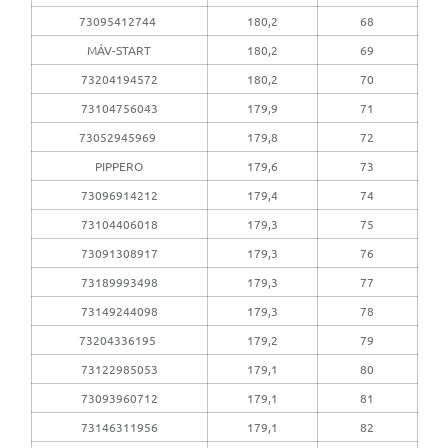
73095412744
180,2
68
MÁV-START
180,2
69
73204194572
180,2
70
73104756043
179,9
71
73052945969
179,8
72
PIPPERO
179,6
73
73096914212
179,4
74
73104406018
179,3
75
73091308917
179,3
76
73189993498
179,3
77
73149244098
179,3
78
73204336195
179,2
79
73122985053
179,1
80
73093960712
179,1
81
73146311956
179,1
82