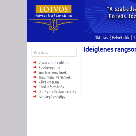
Oktatás
Felvételik
T
Ideiglenes rangs
Keresés:
Vissza a hírek oldalra
Büszkeségeink
Sport/verseny hírek
Tanulmányi versenyek
PályaProgram
Ebéd információk
Hit- és erkölcstan oktatás
Iskolaegészségügy