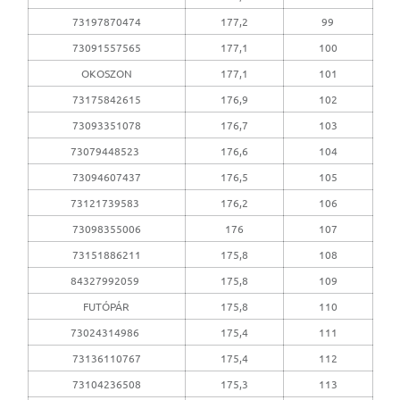
73197870474
177,2
99
73091557565
177,1
100
OKOSZON
177,1
101
73175842615
176,9
102
73093351078
176,7
103
73079448523
176,6
104
73094607437
176,5
105
73121739583
176,2
106
73098355006
176
107
73151886211
175,8
108
84327992059
175,8
109
FUTÓPÁR
175,8
110
73024314986
175,4
111
73136110767
175,4
112
73104236508
175,3
113