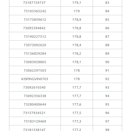
73187729737
179,1
83
73103365242
179
84
73175859612
178,9
85
73095394842
178,8
86
73190227512
178,8
87
73073092620
178,4
88
73136829284
178,2
89
73083928865
178,1
90
73062297503
178
91
KISPINGVIN0703
178
92
73092610540
177,7
93
73092356338
177,7
94
73280400644
177,6
95
73157934521
177,5
96
73183129469
177,3
97
73181338147
177,2
98