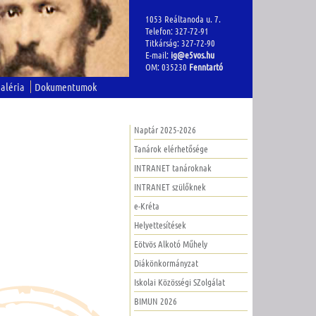
1053 Reáltanoda u. 7.
Telefon: 327-72-91
Titkárság: 327-72-90
E-mail:
ig@e5vos.hu
OM: 035230
Fenntartó
aléria
Dokumentumok
Naptár 2025-2026
Tanárok elérhetősége
INTRANET tanároknak
INTRANET szülőknek
e-Kréta
Helyettesítések
Eötvös Alkotó Műhely
Diákönkormányzat
Iskolai Közösségi SZolgálat
BIMUN 2026