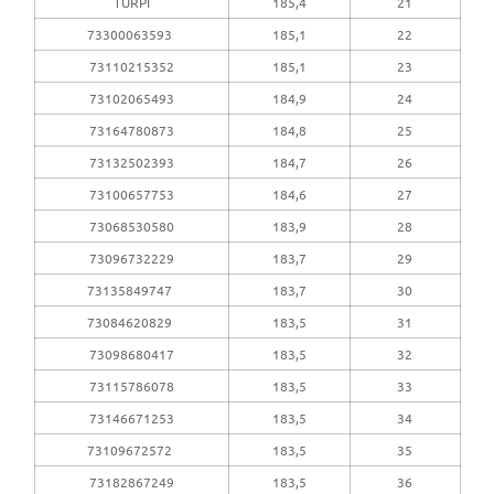
TURPI
185,4
21
73300063593
185,1
22
73110215352
185,1
23
73102065493
184,9
24
73164780873
184,8
25
73132502393
184,7
26
73100657753
184,6
27
73068530580
183,9
28
73096732229
183,7
29
73135849747
183,7
30
73084620829
183,5
31
73098680417
183,5
32
73115786078
183,5
33
73146671253
183,5
34
73109672572
183,5
35
73182867249
183,5
36