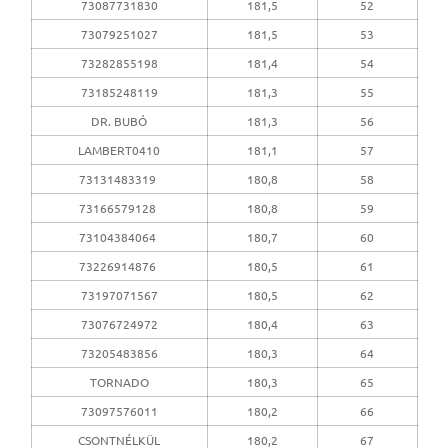
73087731830
181,5
52
73079251027
181,5
53
73282855198
181,4
54
73185248119
181,3
55
DR. BUBÓ
181,3
56
LAMBERT0410
181,1
57
73131483319
180,8
58
73166579128
180,8
59
73104384064
180,7
60
73226914876
180,5
61
73197071567
180,5
62
73076724972
180,4
63
73205483856
180,3
64
TORNADO
180,3
65
73097576011
180,2
66
CSONTNÉLKÜL
180,2
67