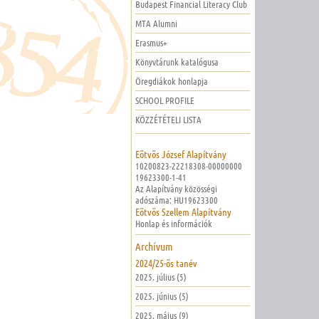
Budapest Financial Literacy Club
MTA Alumni
Erasmus+
Könyvtárunk katalógusa
Öregdiákok honlapja
SCHOOL PROFILE
KÖZZÉTÉTELI LISTA
Eötvös József Alapítvány
10200823-22218308-00000000
19623300-1-41
Az Alapítvány közösségi
adószáma: HU19623300
Eötvös Szellem Alapítvány
Honlap és információk
Archívum
2024/25-ös tanév
2025. július (5)
2025. június (5)
2025. május (9)