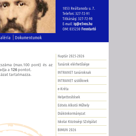
1053 Reáltanoda u. 7.
Telefon: 327-72-91
Titkárság: 327-72-90
E-mail:
ig@e5vos.hu
OM: 035230
Fenntartó
aléria
Dokumentumok
Naptár 2025-2026
Tanárok elérhetősége
ntszáma (max.100 pont) és az
adja a
126
pontot.
INTRANET tanároknak
lázat tartalmazza.
INTRANET szülőknek
e-Kréta
Helyettesítések
Eötvös Alkotó Műhely
Diákönkormányzat
Iskolai Közösségi SZolgálat
BIMUN 2026