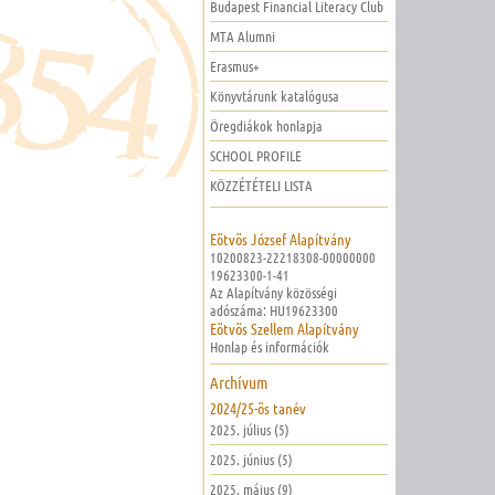
Budapest Financial Literacy Club
MTA Alumni
Erasmus+
Könyvtárunk katalógusa
Öregdiákok honlapja
SCHOOL PROFILE
KÖZZÉTÉTELI LISTA
Eötvös József Alapítvány
10200823-22218308-00000000
19623300-1-41
Az Alapítvány közösségi
adószáma: HU19623300
Eötvös Szellem Alapítvány
Honlap és információk
Archívum
2024/25-ös tanév
2025. július (5)
2025. június (5)
2025. május (9)