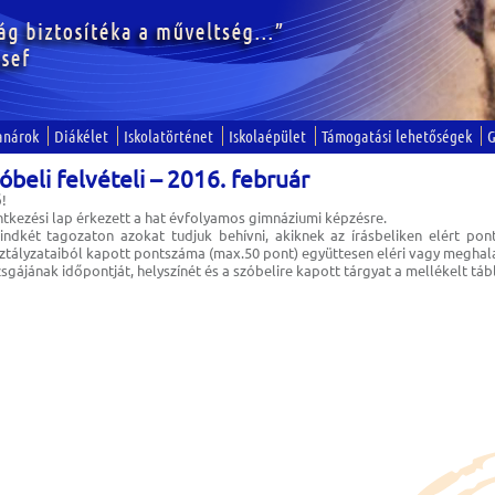
anárok
Diákélet
Iskolatörténet
Iskolaépület
Támogatási lehetőségek
G
beli felvételi – 2016. február
!
ntkezési lap érkezett a hat évfolyamos gimnáziumi képzésre.
ndkét tagozaton azokat tudjuk behívni, akiknek az írásbeliken elért po
sztályzataiból kapott pontszáma (max.50 pont) együttesen eléri vagy meghal
zsgájának időpontját, helyszínét és a szóbelire kapott tárgyat a mellékelt táb