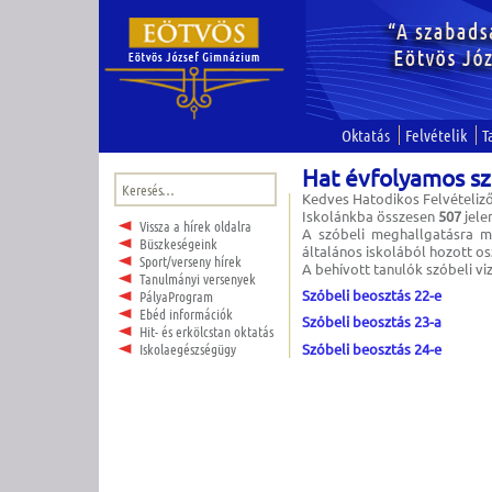
Oktatás
Felvételik
T
Hat évfolyamos szó
Keresés:
Kedves Hatodikos Felvételiző
Iskolánkba összesen
507
jele
Vissza a hírek oldalra
A szóbeli meghallgatásra mi
Büszkeségeink
általános iskolából hozott o
Sport/verseny hírek
A behívott tanulók szóbeli vi
Tanulmányi versenyek
Szóbeli beosztás 22-e
PályaProgram
Ebéd információk
Szóbeli beosztás 23-a
Hit- és erkölcstan oktatás
Szóbeli beosztás 24-e
Iskolaegészségügy