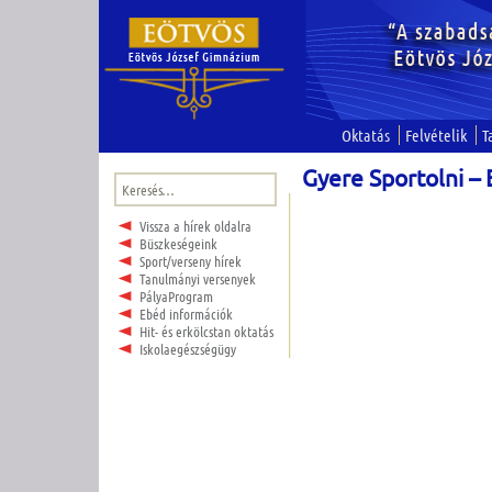
Oktatás
Felvételik
T
Gyere Sportolni – 
Keresés:
Vissza a hírek oldalra
Büszkeségeink
Sport/verseny hírek
Tanulmányi versenyek
PályaProgram
Ebéd információk
Hit- és erkölcstan oktatás
Iskolaegészségügy