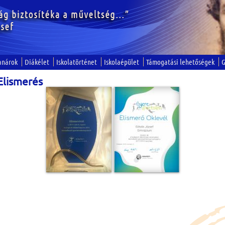
anárok
Diákélet
Iskolatörténet
Iskolaépület
Támogatási lehetőségek
G
Elismerés