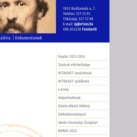
1053 Reáltanoda u. 7.
Telefon: 327-72-91
Titkárság: 327-72-90
E-mail:
ig@e5vos.hu
OM: 035230
Fenntartó
aléria
Dokumentumok
Naptár 2025-2026
Tanárok elérhetősége
INTRANET tanároknak
INTRANET szülőknek
e-Kréta
Helyettesítések
Eötvös Alkotó Műhely
Diákönkormányzat
Iskolai Közösségi SZolgálat
BIMUN 2026