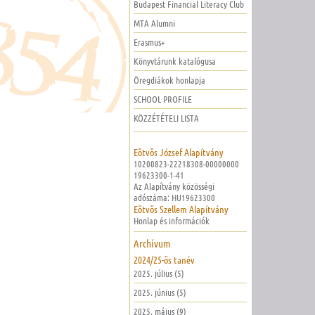
Budapest Financial Literacy Club
MTA Alumni
Erasmus+
Könyvtárunk katalógusa
Öregdiákok honlapja
SCHOOL PROFILE
KÖZZÉTÉTELI LISTA
Eötvös József Alapítvány
10200823-22218308-00000000
19623300-1-41
Az Alapítvány közösségi
adószáma: HU19623300
Eötvös Szellem Alapítvány
Honlap és információk
Archívum
2024/25-ös tanév
2025. július (5)
2025. június (5)
2025. május (9)