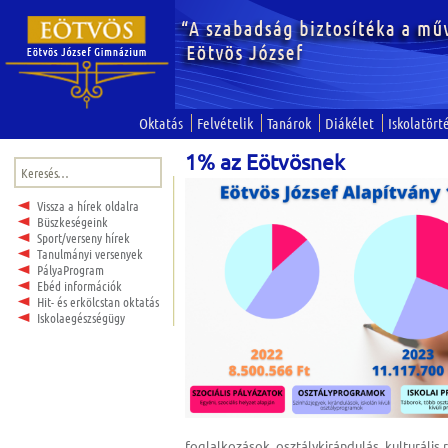
Oktatás
Felvételik
Tanárok
Diákélet
Iskolatört
1% az Eötvösnek
Keresés:
Vissza a hírek oldalra
Büszkeségeink
Sport/verseny hírek
Tanulmányi versenyek
PályaProgram
Ebéd információk
Hit- és erkölcstan oktatás
Iskolaegészségügy
foglalkozások, osztálykirándulás, kulturális