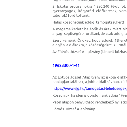
3. Iskolai programokra 4.850.240 Ft-ot (pl.
nyersanyagok, könyvtári előfizetések, vers
táborok) fordítottunk.
Hálás köszönetünk eddigi támogatásukért!
A megemelkedett belépők és árak miatt nin
anyagi segítségére fordítani, de csak addig t
Ezért kérnénk Önöket, hogy adójuk 1%-a ut
alapján, a diákokra, a közösségekre, kulturá
Az Eötvös József Alapítvány (kiemelt közha
19623300-1-41
Az Eötvös József Alapítvány az iskola diákk
honlapján találnak, a jobb oldali sávban, külö
https://www.ejg.hu/tamogatasi-lehetosegek/
Köszönjük, ha idén is gondol ránk adója 1%-n
Papír alapon benyújtható rendelkező nyilat
Eötvös József Alapítvány