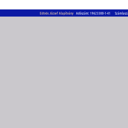
Eötvös József Alapítvány
Adószám: 19623300-1-41 Számlasz