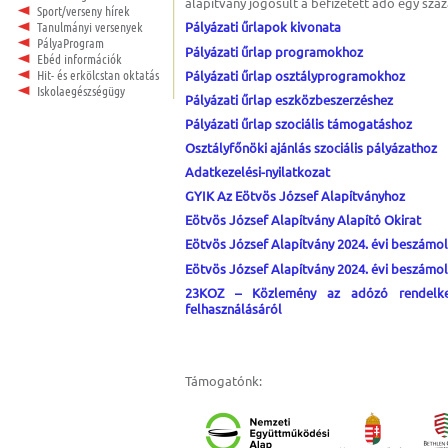
alapítvány jogosult a befizetett adó egy száz
Sport/verseny hírek
Tanulmányi versenyek
Pályázati űrlapok kivonata
PályaProgram
Pályázati űrlap programokhoz
Ebéd információk
Hit- és erkölcstan oktatás
Pályázati űrlap osztályprogramokhoz
Iskolaegészségügy
Pályázati űrlap eszközbeszerzéshez
Pályázati űrlap szociális támogatáshoz
Osztályfőnöki ajánlás szociális pályázathoz
Adatkezelési-nyilatkozat
GYIK Az Eötvös József Alapítványhoz
Eötvös József Alapítvány Alapító Okirat
Eötvös József Alapítvány 2024. évi beszámo
Eötvös József Alapítvány 2024. évi beszámol
23KOZ – Közlemény az adózó rendelkez
felhasználásáról
Támogatónk: