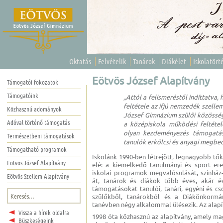
Oktatás
Felvételik
Tanárok
Diákélet
Iskolatört
Eötvös József Alapítvány
Támogatói fokozatok
Támogatóink
„Attól a felismeréstől indíttatv
feltétele az ifjú nemzedék szellem
Közhasznú adományok
József Gimnázium szülői közösség
Adóval történő támogatás
a középiskola működési feltétele
olyan kezdeményezés támogatása
Természetbeni támogatások
tanulók erkölcsi és anyagi megbecs
Támogatható programok
Iskolánk 1990-ben létrejött, legnagyobb tő
Eötvös József Alapítvány
elé: a kiemelkedő tanulmányi és sport ere
iskolai programok megvalósulását, színhá
Eötvös Szellem Alapítvány
át, tanárok és diákok több éves, akár év
támogatásokat tanulói, tanári, egyéni és cs
Keresés:
szülőkből, tanárokból és a Diákönkormá
tanévben négy alkalommal ülésezik. Az alap
Vissza a hírek oldalra
1998 óta közhasznú az alapítvány, amely ma
Büszkeségeink