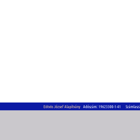
Eötvös József Alapítvány
Adószám: 19623300-1-41 Számlasz