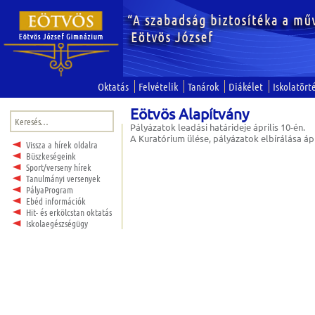
Oktatás
Felvételik
Tanárok
Diákélet
Iskolatört
Eötvös Alapítvány
Keresés:
Pályázatok leadási határideje április 10-én.
A Kuratórium ülése, pályázatok elbírálása ápr
Vissza a hírek oldalra
Büszkeségeink
Sport/verseny hírek
Tanulmányi versenyek
PályaProgram
Ebéd információk
Hit- és erkölcstan oktatás
Iskolaegészségügy