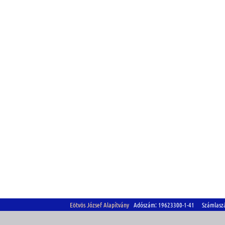
Eötvös József Alapítvány
Adószám: 19623300-1-41 Számlasz