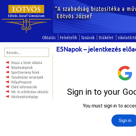
Oktatás
Felvételik
Tanárok
Diákélet
Iskolatört
E5Napok – jelentkezés előa
Keresés:
Vissza a hírek oldalra
Büszkeségeink
Sport/verseny hírek
Tanulmányi versenyek
PályaProgram
Ebéd információk
Hit- és erkölcstan oktatás
Iskolaegészségügy