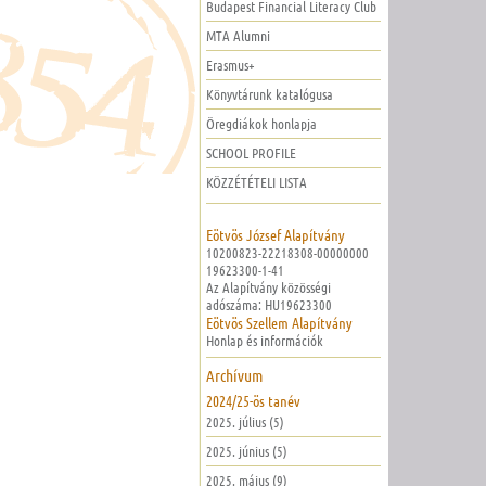
Budapest Financial Literacy Club
MTA Alumni
Erasmus+
Könyvtárunk katalógusa
Öregdiákok honlapja
SCHOOL PROFILE
KÖZZÉTÉTELI LISTA
Eötvös József Alapítvány
10200823-22218308-00000000
19623300-1-41
Az Alapítvány közösségi
adószáma: HU19623300
Eötvös Szellem Alapítvány
Honlap és információk
Archívum
2024/25-ös tanév
2025. július (5)
2025. június (5)
2025. május (9)