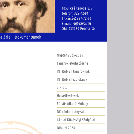
1053 Reáltanoda u. 7.
Telefon: 327-72-91
Titkárság: 327-72-90
E-mail:
ig@e5vos.hu
OM: 035230
Fenntartó
aléria
Dokumentumok
Naptár 2025-2026
Tanárok elérhetősége
INTRANET tanároknak
INTRANET szülőknek
e-Kréta
Helyettesítések
Eötvös Alkotó Műhely
Diákönkormányzat
Iskolai Közösségi SZolgálat
BIMUN 2026