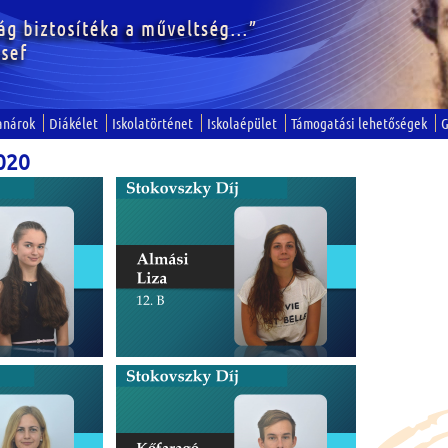
anárok
Diákélet
Iskolatörténet
Iskolaépület
Támogatási lehetőségek
G
020