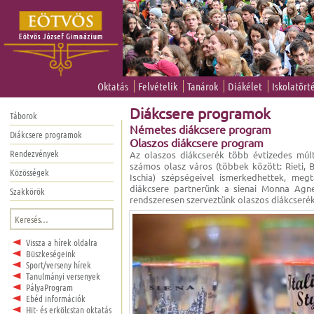
Oktatás
Felvételik
Tanárok
Diákélet
Iskolatört
Diákcsere programok
Táborok
Németes diákcsere program
Diákcsere programok
Olaszos diákcsere program
Rendezvények
Az olaszos diákcserék több évtizedes múlt
számos olasz város (többek között: Rieti, 
Közösségek
Ischia) szépségeivel ismerkedhettek, meg
diákcsere partnerünk a sienai Monna Agne
Szakkörök
rendszeresen szerveztünk olaszos diákcseréke
Keresés:
Vissza a hírek oldalra
Büszkeségeink
Sport/verseny hírek
Tanulmányi versenyek
PályaProgram
Ebéd információk
Hit- és erkölcstan oktatás