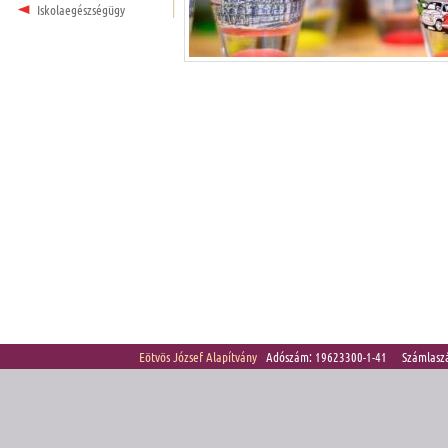
Iskolaegészségügy
Eötvös József Alapítvány
Adószám: 19623300-1-41 Számlasz