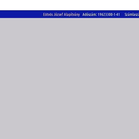
Eötvös József Alapítvány
Adószám: 19623300-1-41 Számlasz