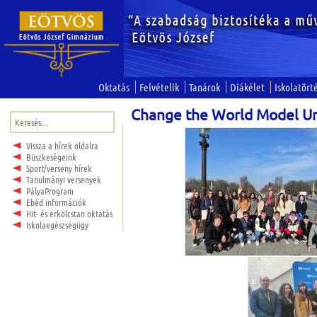
Oktatás
Felvételik
Tanárok
Diákélet
Iskolatört
Change the World Model Un
Keresés:
Vissza a hírek oldalra
Büszkeségeink
Sport/verseny hírek
Tanulmányi versenyek
PályaProgram
Ebéd információk
Hit- és erkölcstan oktatás
Iskolaegészségügy