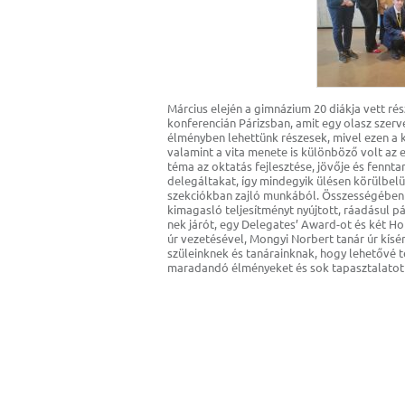
Március elején a gimnázium 20 diákja vett r
konferencián Párizsban, amit egy olasz szerve
élményben lehettünk részesek, mivel ezen a 
valamint a vita menete is különböző volt az
téma az oktatás fejlesztése, jövője és fennt
delegáltakat, így mindegyik ülésen körülbelü
szekciókban zajló munkából. Összességében 
kimagasló teljesítményt nyújtott, ráadásul pá
nek járót, egy Delegates’ Award-ot és két H
úr vezetésével, Mongyi Norbert tanár úr kísé
szüleinknek és tanárainknak, hogy lehetővé t
maradandó élményeket és sok tapasztalatot 