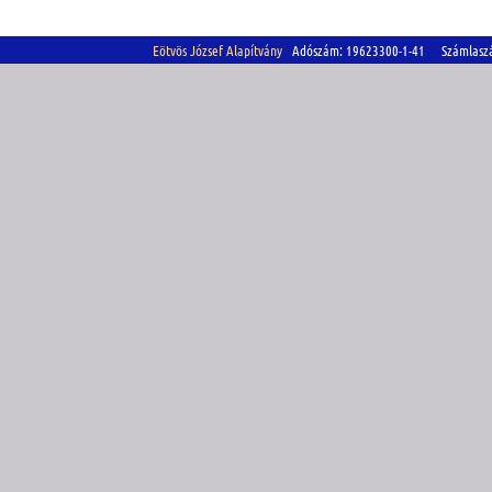
Eötvös József Alapítvány
Adószám: 19623300-1-41 Számlasz