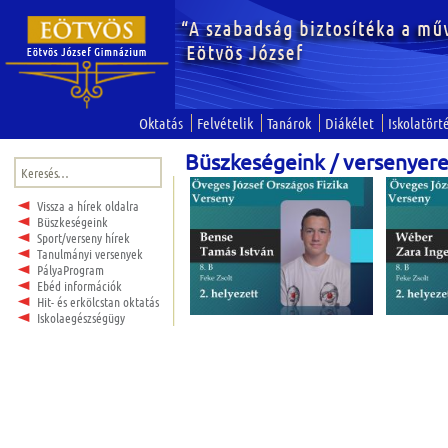
Oktatás
Felvételik
Tanárok
Diákélet
Iskolatört
Büszkeségeink / versenye
Keresés:
Vissza a hírek oldalra
Büszkeségeink
Sport/verseny hírek
Tanulmányi versenyek
PályaProgram
Ebéd információk
Hit- és erkölcstan oktatás
Iskolaegészségügy