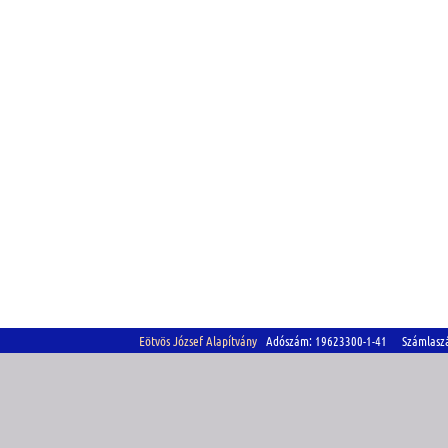
Eötvös József Alapítvány
Adószám: 19623300-1-41 Számlasz