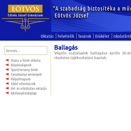
Oktatás
Felvételik
Tanárok
Diákélet
Iskolatört
Ballagás
Keresés:
Végzős osztályaink ballagása április 30-
részletes tájékoztatást kaptak.
Vissza a hírek oldalra
Büszkeségeink
Sport/verseny hírek
Tanulmányi versenyek
PályaProgram
Ebéd információk
Hit- és erkölcstan oktatás
Iskolaegészségügy