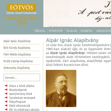
Oktatás
Felvételik
Tanárok
Diákélet
Iskolatört
Alpár Ignác Alapítvány
Alpár Ignác Alapítvány
Jó száz éve, Alpár Ignác kezdeményezésére j
Bíró Károly Alapítvány
1985-ban alakult újjá; és az Egyesület élet
az
Alpár Ignác Alapítvány
t. Minden tanév v
Flóri Miklós Alapítvány
tanulmányaik alatt történelem tantárgyból,
nyújtották. Zárt alapítvány, alaptőkéje egy
Király György Alapítvány
által felkért Kuratórium dönt.
Stokovszky Alapítvány
Keresés:
Vissza a hírek oldalra
Büszkeségeink
Sport/verseny hírek
Tanulmányi versenyek
PályaProgram
Ebéd információk
Hit- és erkölcstan oktatás