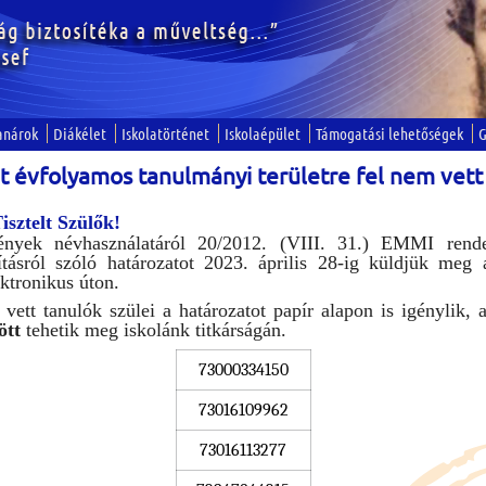
anárok
Diákélet
Iskolatörténet
Iskolaépület
Támogatási lehetőségek
G
t évfolyamos tanulmányi területre fel nem vett 
isztelt Szülők!
ények névhasználatáról 20/2012. (VIII. 31.) EMMI rende
sításról szóló határozatot 2023. április 28-ig küldjük meg
ektronikus úton.
ett tanulók szülei a határozatot papír alapon is igénylik, 
ött
tehetik meg iskolánk titkárságán.
73000334150
73016109962
73016113277