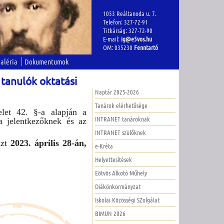
1053 Reáltanoda u. 7.
Telefon: 327-72-91
Titkárság: 327-72-90
E-mail:
ig@e5vos.hu
OM: 035230
Fenntartó
aléria
Dokumentumok
tanulók oktatási
Naptár 2025-2026
Tanárok elérhetősége
let 42. §-a alapján a
INTRANET tanároknak
 a jelentkezőknek és az
INTRANET szülőknek
azt
2023. április 28-án,
e-Kréta
Helyettesítések
Eötvös Alkotó Műhely
Diákönkormányzat
Iskolai Közösségi SZolgálat
BIMUN 2026