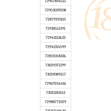
72947844215
72953039208
72879193110
72918551191
72943113633
72941314599
72821058336
73029371199
73019089157
72969256416
73011183143
72988771029