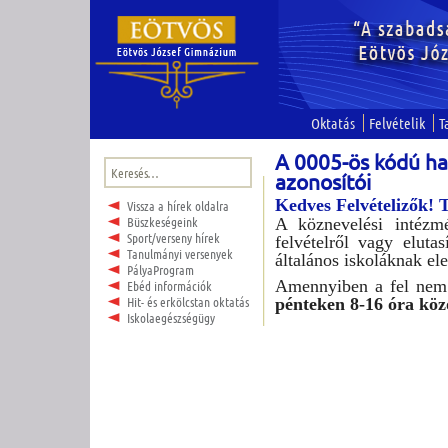
Oktatás
Felvételik
T
A 0005-ös kódú ha
Keresés:
azonosítói
Kedves Felvételizők! T
Vissza a hírek oldalra
Büszkeségeink
A köznevelési intézm
Sport/verseny hírek
felvételről vagy eluta
Tanulmányi versenyek
általános iskoláknak el
PályaProgram
Amennyiben a fel nem v
Ebéd információk
Hit- és erkölcstan oktatás
pénteken 8-16 óra köz
Iskolaegészségügy