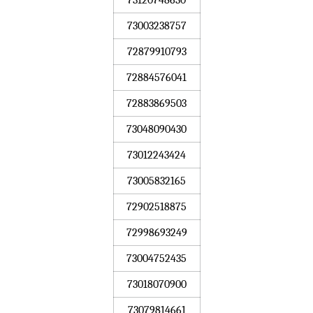
73120748630
73003238757
72879910793
72884576041
72883869503
73048090430
73012243424
73005832165
72902518875
72998693249
73004752435
73018070900
73079814661