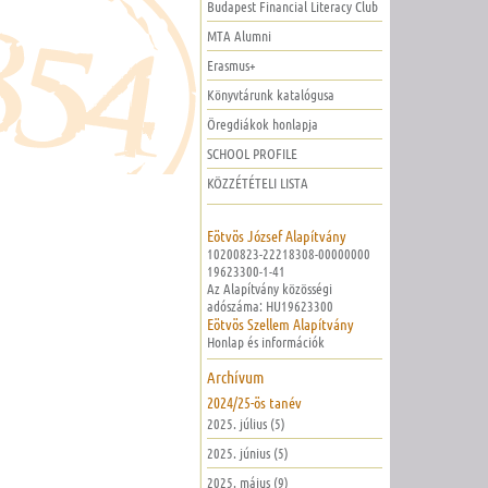
Budapest Financial Literacy Club
MTA Alumni
Erasmus+
Könyvtárunk katalógusa
Öregdiákok honlapja
SCHOOL PROFILE
KÖZZÉTÉTELI LISTA
Eötvös József Alapítvány
10200823-22218308-00000000
19623300-1-41
Az Alapítvány közösségi
adószáma: HU19623300
Eötvös Szellem Alapítvány
Honlap és információk
Archívum
2024/25-ös tanév
2025. július (5)
2025. június (5)
2025. május (9)