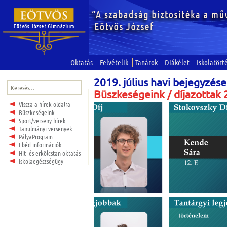
Oktatás
Felvételik
Tanárok
Diákélet
Iskolatört
2019. július havi bejegyzés
Keresés:
Büszkeségeink / díjazottak
Vissza a hírek oldalra
Büszkeségeink
Sport/verseny hírek
Tanulmányi versenyek
PályaProgram
Ebéd információk
Hit- és erkölcstan oktatás
Iskolaegészségügy