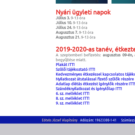
Nyári ügyleti napok
Július 3.
9-13 óra
Július 10.
9-13 óra
Július 24.
9-13 óra
Augusztus 7.
9-13 óra
Augusztus 21.
9-13 óra
2019-2020-as tanév, étkezte
A szeptemberi befizetés:
augusztus 09-én, 
begyűjtése miatt.
Plakát ITT!
Szülői tájékoztató ITT!
Kedvezményes étkezéssel kapcsolatos tájéko
Nyilatkozat átutalással fizető szülők részére 
Adatlap diétás étkezést igénylők részére ITT
Szándéknyilatkozat és igénylőlap ITT!
6. sz. melléklet ITT!
8. sz. melléklet ITT!
9. sz. melléklet ITT!
Eötvös József Alapítvány
Adószám: 19623300-1-41 Számlasz