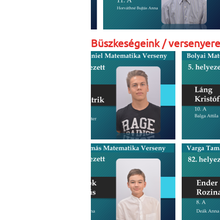
Büszkeségeink / versenye