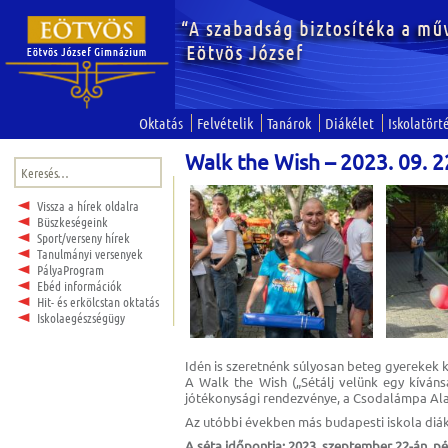
Oktatás
Felvételik
Tanárok
Diákélet
Iskolatört
Walk the Wish – 2023. 09. 2
Keresés:
Vissza a hírek oldalra
Büszkeségeink
Sport/verseny hírek
Tanulmányi versenyek
PályaProgram
Ebéd információk
Hit- és erkölcstan oktatás
Iskolaegészségügy
Idén is szeretnénk súlyosan beteg gyerekek kí
A Walk the Wish („Sétálj velünk egy kíváns
jótékonysági rendezvénye, a Csodalámpa Al
Az utóbbi években más budapesti iskola diák
A séta időpontja: 2023. szeptember 22-án, p