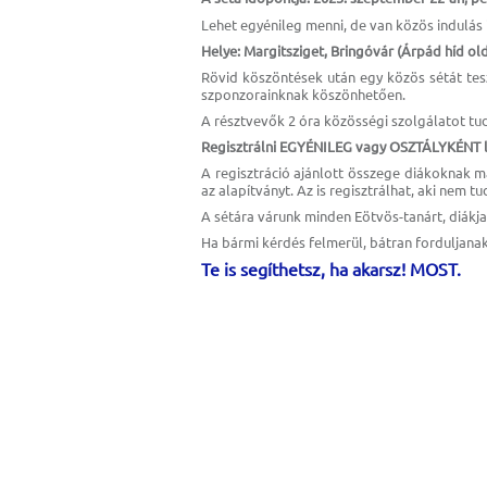
Lehet egyénileg menni, de van közös indulás 
Helye: Margitsziget, Bringóvár (Árpád híd ol
Rövid köszöntések után egy közös sétát tesz
szponzorainknak köszönhetően.
A résztvevők 2 óra közösségi szolgálatot t
Regisztrálni EGYÉNILEG vagy OSZTÁLYKÉNT le
A regisztráció ajánlott összege diákoknak 
az alapítványt. Az is regisztrálhat, aki nem t
A sétára várunk minden Eötvös-tanárt, diákja
Ha bármi kérdés felmerül, bátran forduljana
Te is segíthetsz, ha akarsz! MOST.