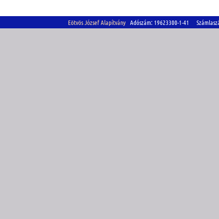
Eötvös József Alapítvány
Adószám: 19623300-1-41 Számlasz