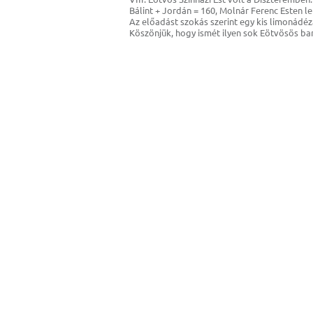
Bálint + Jordán = 160, Molnár Ferenc Esten le
Az előadást szokás szerint egy kis limonádéz
Köszönjük, hogy ismét ilyen sok Eötvösös ba