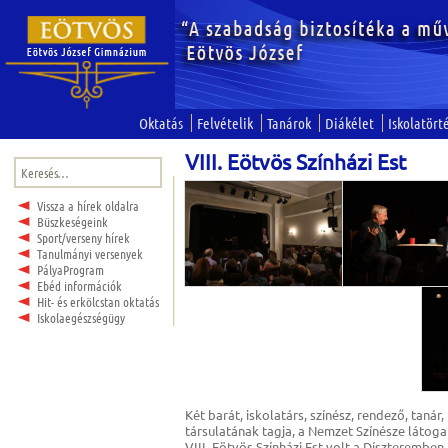
Oktatás
Felvételik
Tanárok
Diákélet
Iskolatört
VIII. Eötvös Színházi Est
Keresés:
Vissza a hírek oldalra
Büszkeségeink
Sport/verseny hírek
Tanulmányi versenyek
PályaProgram
Ebéd információk
Hit- és erkölcstan oktatás
Iskolaegészségügy
Két barát, iskolatárs, színész, rendező, tanár
társulatának tagja, a Nemzet Színésze látoga
VIII. Eötvös Színházi Est volt a Díszteremben