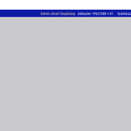
Eötvös József Alapítvány
Adószám: 19623300-1-41 Számlasz