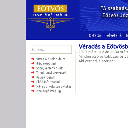
Oktatás
Felvételik
T
Véradás a Eötvös
Keresés:
2020. március 2-án 11.30 órát
Minden első és többszörös vér
Vissza a hírek oldalra
Aki vért ad, életet ad!
Büszkeségeink
Sport/verseny hírek
Tanulmányi versenyek
PályaProgram
Ebéd információk
Hit- és erkölcstan oktatás
Iskolaegészségügy