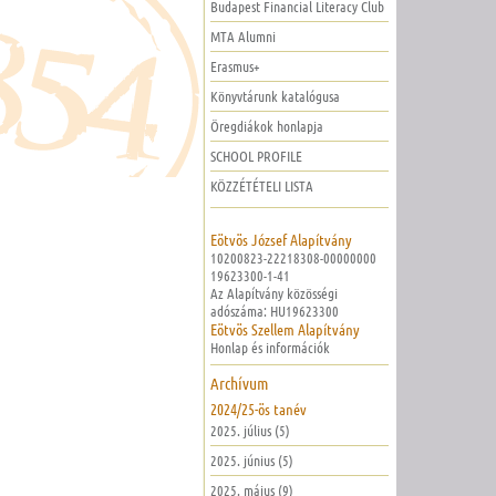
Budapest Financial Literacy Club
MTA Alumni
Erasmus+
Könyvtárunk katalógusa
Öregdiákok honlapja
SCHOOL PROFILE
KÖZZÉTÉTELI LISTA
Eötvös József Alapítvány
10200823-22218308-00000000
19623300-1-41
Az Alapítvány közösségi
adószáma: HU19623300
Eötvös Szellem Alapítvány
Honlap és információk
Archívum
2024/25-ös tanév
2025. július (5)
2025. június (5)
2025. május (9)