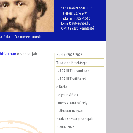
1053 Reáltanoda u. 7.
Telefon: 327-72-91
Titkárság: 327-72-90
E-mail:
ig@e5vos.hu
OM: 035230
Fenntartó
aléria
Dokumentumok
ábbiakban
olvashatják.
Naptár 2025-2026
Tanárok elérhetősége
INTRANET tanároknak
INTRANET szülőknek
e-Kréta
Helyettesítések
Eötvös Alkotó Műhely
Diákönkormányzat
Iskolai Közösségi SZolgálat
BIMUN 2026