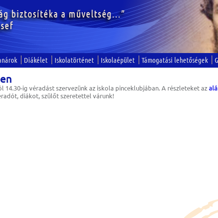
anárok
Diákélet
Iskolatörténet
Iskolaépület
Támogatási lehetőségek
G
ben
ól 14.30-ig véradást szervezünk az iskola pinceklubjában. A részleteket az
al
adót, diákot, szülőt szeretettel várunk!