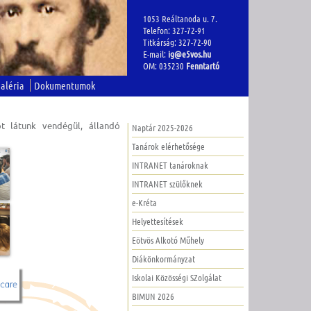
1053 Reáltanoda u. 7.
Telefon: 327-72-91
Titkárság: 327-72-90
E-mail:
ig@e5vos.hu
OM: 035230
Fenntartó
aléria
Dokumentumok
t látunk vendégül, állandó
Naptár 2025-2026
Tanárok elérhetősége
INTRANET tanároknak
INTRANET szülőknek
e-Kréta
Helyettesítések
Eötvös Alkotó Műhely
Diákönkormányzat
Iskolai Közösségi SZolgálat
BIMUN 2026