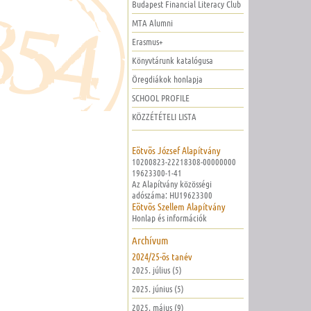
Budapest Financial Literacy Club
MTA Alumni
Erasmus+
Könyvtárunk katalógusa
Öregdiákok honlapja
SCHOOL PROFILE
KÖZZÉTÉTELI LISTA
Eötvös József Alapítvány
10200823-22218308-00000000
19623300-1-41
Az Alapítvány közösségi
adószáma: HU19623300
Eötvös Szellem Alapítvány
Honlap és információk
Archívum
2024/25-ös tanév
2025. július (5)
2025. június (5)
2025. május (9)