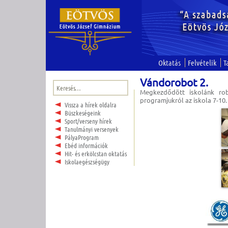
Oktatás
Felvételik
T
Vándorobot 2.
Keresés:
Megkezdődött iskolánk rob
programjukról az iskola 7-10
Vissza a hírek oldalra
Büszkeségeink
Sport/verseny hírek
Tanulmányi versenyek
PályaProgram
Ebéd információk
Hit- és erkölcstan oktatás
Iskolaegészségügy