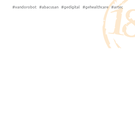
#vandorobot #abacusan #gedigital #gehealthcare #artec