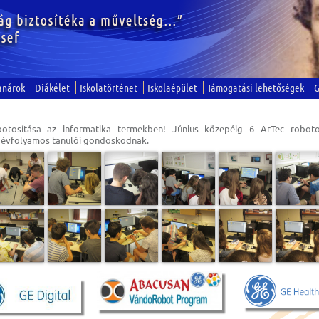
anárok
Diákélet
Iskolatörténet
Iskolaépület
Támogatási lehetőségek
G
otosítása az informatika termekben! Június közepéig 6 ArTec roboto
. évfolyamos tanulói gondoskodnak.