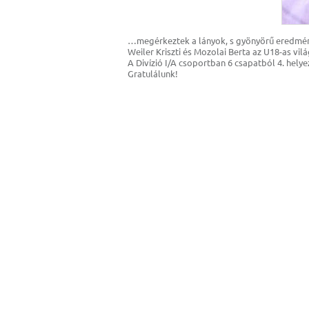
…megérkeztek a lányok, s gyönyörű eredmén
Weiler Kriszti és Mozolai Berta az U18-as vi
A Divízió I/A csoportban 6 csapatból 4. helyez
Gratulálunk!