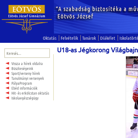
Oktatás
Felvételik
Tanárok
Diákélet
Iskolatört
U18-as Jégkorong Világbaj
Keresés:
Vissza a hírek oldalra
Büszkeségeink
Sport/verseny hírek
Tanulmányi versenyek
PályaProgram
Ebéd információk
Hit- és erkölcstan oktatás
Iskolaegészségügy