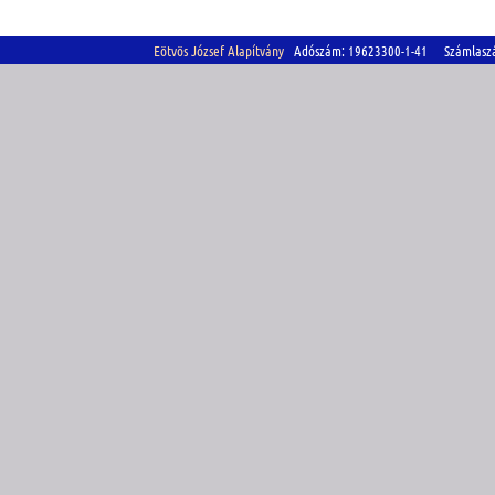
Eötvös József Alapítvány
Adószám: 19623300-1-41 Számlasz