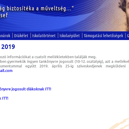
anárok
Diákélet
Iskolatörténet
Iskolaépület
Támogatási lehetőségek
G
 2019
zó információkat a csatolt mellékletekben találják meg.
en gyermekük ingyen tankönyvre jogosult (10-12. osztályig), azt a mellékelt
kumentummal együtt 2019. április 25-ig szíveskedjenek megküldeni 
ail.com
önyvre jogosult diákoknak ITT!
 ITT!