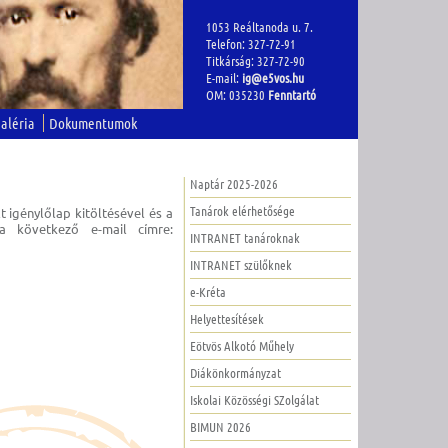
1053 Reáltanoda u. 7.
Telefon: 327-72-91
Titkárság: 327-72-90
E-mail:
ig@e5vos.hu
OM: 035230
Fenntartó
aléria
Dokumentumok
Naptár 2025-2026
Tanárok elérhetősége
 igénylőlap kitöltésével és a
a következő e-mail címre:
INTRANET tanároknak
INTRANET szülőknek
e-Kréta
Helyettesítések
Eötvös Alkotó Műhely
Diákönkormányzat
Iskolai Közösségi SZolgálat
BIMUN 2026