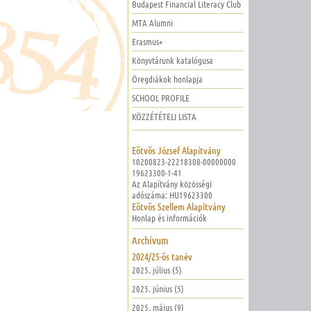
Budapest Financial Literacy Club
MTA Alumni
Erasmus+
Könyvtárunk katalógusa
Öregdiákok honlapja
SCHOOL PROFILE
KÖZZÉTÉTELI LISTA
Eötvös József Alapítvány
10200823-22218308-00000000
19623300-1-41
Az Alapítvány közösségi
adószáma: HU19623300
Eötvös Szellem Alapítvány
Honlap és információk
Archívum
2024/25-ös tanév
2025. július (5)
2025. június (5)
2025. május (9)