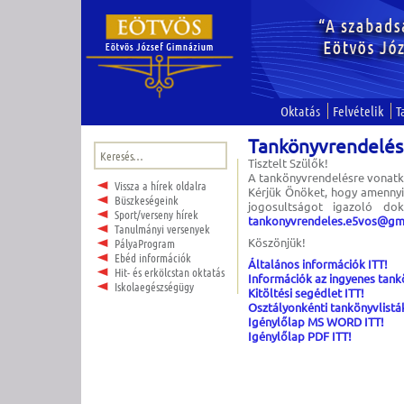
Oktatás
Felvételik
T
Tankönyvrendelés
Keresés:
Tisztelt Szülők!
A tankönyvrendelésre vonatko
Vissza a hírek oldalra
Kérjük Önöket, hogy amennyib
Büszkeségeink
jogosultságot igazoló do
Sport/verseny hírek
tankonyvrendeles.e5vos@gm
Tanulmányi versenyek
Köszönjük!
PályaProgram
Ebéd információk
Általános információk ITT!
Hit- és erkölcstan oktatás
Információk az ingyenes tank
Iskolaegészségügy
Kitöltési segédlet ITT!
Osztályonkénti tankönyvlisták
Igénylőlap MS WORD ITT!
Igénylőlap PDF ITT!