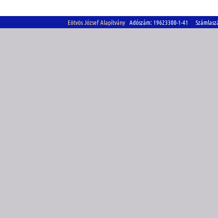
Eötvös József Alapítvány
Adószám: 19623300-1-41 Számlasz