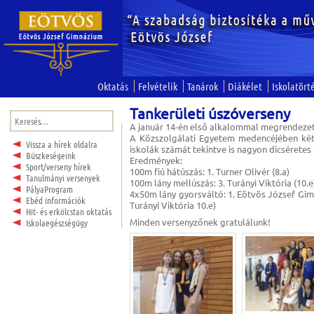
Oktatás
Felvételik
Tanárok
Diákélet
Iskolatört
Tankerületi úszóverseny
Keresés:
A január 14-én első alkalommal megrendezett
A Közszolgálati Egyetem medencéjében két 
Vissza a hírek oldalra
iskolák számát tekintve is nagyon dicséretes 
Büszkeségeink
Eredmények:
Sport/verseny hírek
100m fiú hátúszás: 1. Turner Olivér (8.a)
Tanulmányi versenyek
100m lány mellúszás: 3. Turányi Viktória (10.e
PályaProgram
4x50m lány gyorsváltó: 1. Eötvös József Gimn
Ebéd információk
Turányi Viktória 10.e)
Hit- és erkölcstan oktatás
Minden versenyzőnek gratulálunk!
Iskolaegészségügy