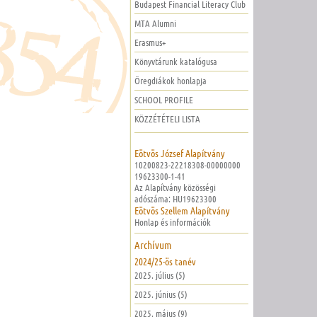
Budapest Financial Literacy Club
MTA Alumni
Erasmus+
Könyvtárunk katalógusa
Öregdiákok honlapja
SCHOOL PROFILE
KÖZZÉTÉTELI LISTA
Eötvös József Alapítvány
10200823-22218308-00000000
19623300-1-41
Az Alapítvány közösségi
adószáma: HU19623300
Eötvös Szellem Alapítvány
Honlap és információk
Archívum
2024/25-ös tanév
2025. július (5)
2025. június (5)
2025. május (9)