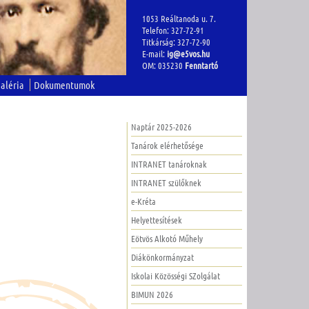
1053 Reáltanoda u. 7.
Telefon: 327-72-91
Titkárság: 327-72-90
E-mail:
ig@e5vos.hu
OM: 035230
Fenntartó
aléria
Dokumentumok
Naptár 2025-2026
Tanárok elérhetősége
INTRANET tanároknak
INTRANET szülőknek
e-Kréta
Helyettesítések
Eötvös Alkotó Műhely
Diákönkormányzat
Iskolai Közösségi SZolgálat
BIMUN 2026