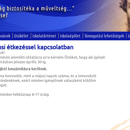
anárok
Diákélet
Iskolatörténet
Iskolaépület
Támogatási lehetőségek
G
usi étkezéssel kapcsolatban
ok!
induló jelenléti oktatásra arra kérném Önöket, hogy aki igényli
rásban jelezze április 30-ig.
jból beszámításra kerülnek.
ma kevesebb, mint a májusi napok száma, és a lemondott
ndenkinek, ezért minden igénylőnek válaszként küldöm
egét.
 minden hétköznap 8-17 óráig