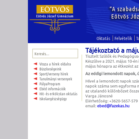
Oktatás
Felvételik
T
Tájékoztató a máj
Keresés:
Tisztelt Szülők és Pedagógus
Készülve a 2021. május 10-én 
Vissza a hírek oldalra
május hónapra az étkezést az í
Büszkeségeink
Az eddigi lemondott napok, ú
Sport/verseny hírek
Tanulmányi versenyek
Mivel a lemondott napok szá
PályaProgram
napok száma sem egyforma mi
Ebéd információk
az utalandó különbözet össz
Hit- és erkölcstan oktatás
Varga Jánosné
Iskolaegészségügy
Elérhetőség: +3620-5657-579
email:
ebed@fazekas.hu