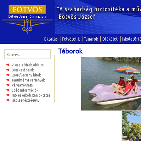
Oktatás
Felvételik
Tanárok
Diákélet
Iskolatört
Táborok
Keresés:
Vissza a hírek oldalra
Büszkeségeink
Sport/verseny hírek
Tanulmányi versenyek
PályaProgram
Ebéd információk
Hit- és erkölcstan oktatás
Iskolaegészségügy