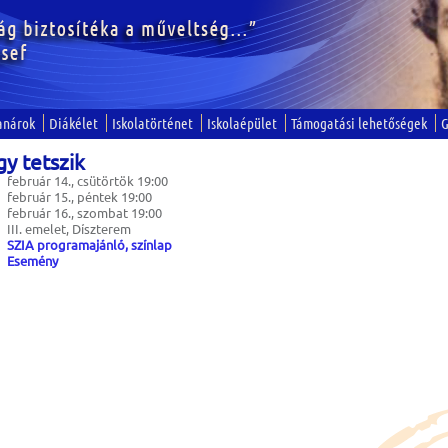
anárok
Diákélet
Iskolatörténet
Iskolaépület
Támogatási lehetőségek
G
y tetszik
február 14., csütörtök 19:00
február 15., péntek 19:00
február 16., szombat 19:00
III. emelet, Díszterem
SZIA programajánló, színlap
Esemény