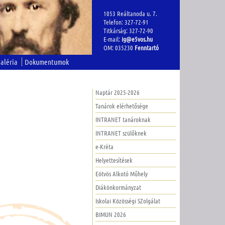
1053 Reáltanoda u. 7.
Telefon: 327-72-91
Titkárság: 327-72-90
E-mail:
ig@e5vos.hu
OM: 035230
Fenntartó
aléria
Dokumentumok
Naptár 2025-2026
Tanárok elérhetősége
INTRANET tanároknak
INTRANET szülőknek
e-Kréta
Helyettesítések
Eötvös Alkotó Műhely
Diákönkormányzat
Iskolai Közösségi SZolgálat
BIMUN 2026