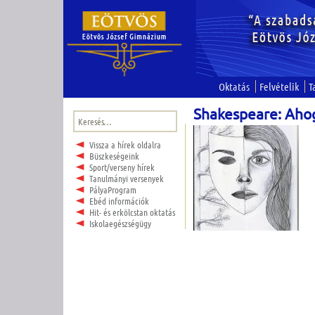
Oktatás
Felvételik
T
Shakespeare: Ahog
Keresés:
Vissza a hírek oldalra
Büszkeségeink
Sport/verseny hírek
Tanulmányi versenyek
PályaProgram
Ebéd információk
Hit- és erkölcstan oktatás
Iskolaegészségügy