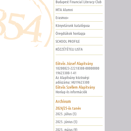
Budapest Financial Literacy Club
MTA Alumni
Erasmus+
Könyvtárunk katalógusa
Öregdiákok honlapja
SCHOOL PROFILE
KÖZZÉTÉTELI LISTA
Eötvös József Alapítvány
10200823-22218308-00000000
19623300-1-41
Az Alapítvány közösségi
adószáma: HU19623300
Eötvös Szellem Alapítvány
Honlap és információk
Archívum
2024/25-ös tanév
2025. július (5)
2025. június (5)
2025. május (9)