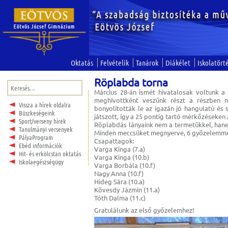
Oktatás
Felvételik
Tanárok
Diákélet
Iskolatört
Röplabda torna
Keresés:
Március 28-án ismét hivatalosak voltunk 
meghívottként veszünk részt a részben n
Vissza a hírek oldalra
bonyolították le az igazán jó hangulatú és
Büszkeségeink
játszott, így a 25 pontig tartó mérkőzéseken
Sport/verseny hírek
Röplabdás lányaink nem a termetükkel, hane
Tanulmányi versenyek
Minden meccsüket megnyerve, 6 győzelemmel
PályaProgram
Csapattagok:
Ebéd információk
Varga Kinga (7.a)
Hit- és erkölcstan oktatás
Varga Kinga (10.b)
Iskolaegészségügy
Varga Borbála (10.f)
Nagy Anna (10.f)
Hideg Sára (10.a)
Kövesdy Jázmin (11.a)
Tóth Dalma (11.c)
Gratulálunk az első győzelemhez!