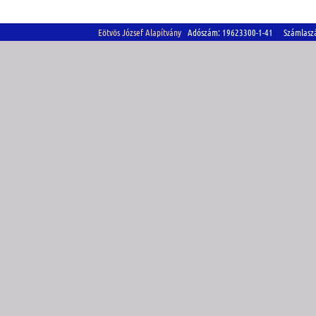
Eötvös József Alapítvány
Adószám: 19623300-1-41 Számlasz