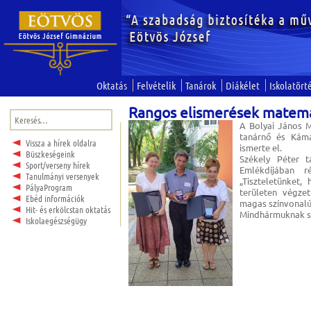
Oktatás
Felvételik
Tanárok
Diákélet
Iskolatört
Rangos elismerések matema
Keresés:
A Bolyai János M
tanárnő és Kámá
Vissza a hírek oldalra
ismerte el.
Büszkeségeink
Székely Péter 
Sport/verseny hírek
Emlékdíjában r
Tanulmányi versenyek
„Tiszteletünket
PályaProgram
területen végzet
Ebéd információk
magas színvonalú
Hit- és erkölcstan oktatás
Mindhármuknak sz
Iskolaegészségügy