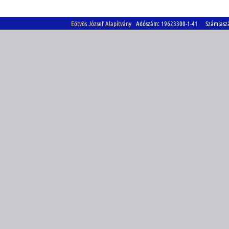
Eötvös József Alapítvány
Adószám: 19623300-1-41 Számlasz