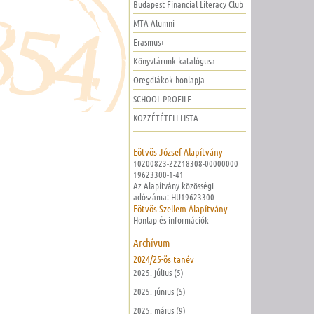
Budapest Financial Literacy Club
MTA Alumni
Erasmus+
Könyvtárunk katalógusa
Öregdiákok honlapja
SCHOOL PROFILE
KÖZZÉTÉTELI LISTA
Eötvös József Alapítvány
10200823-22218308-00000000
19623300-1-41
Az Alapítvány közösségi
adószáma: HU19623300
Eötvös Szellem Alapítvány
Honlap és információk
Archívum
2024/25-ös tanév
2025. július (5)
2025. június (5)
2025. május (9)