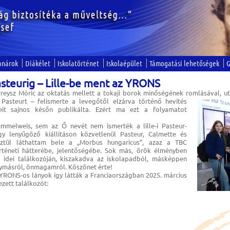
anárok
Diákélet
Iskolatörténet
Iskolaépület
Támogatási lehetőségek
G
asteurig – Lille-be ment az YRONS
reysz Móric az oktatás mellett a tokaji borok minőségének romlásával, ut
Pasteurt – felismerte
a levegőtől elzárva történő hevítés
eit sajnos későn publikálta. Ezért ma ezt a folyamatot
melweis, sem az Ő nevét nem ismerték a lille-i Pasteur-
 lenyűgöző kiállításon közvetlenül Pasteur, Calmette és
ztül láthattam bele a „Morbus hungaricus”, azaz a TBC
téneti hátterébe, jelentőségébe. Sok más, örök élményben
dei találkozóján, kiszakadva az iskolapadból, másképpen
egymásról, önmagamról. Köszönet érte!
ő YRONS-os lányok így látták a Franciaországban 2025. március
ezett találkozót: