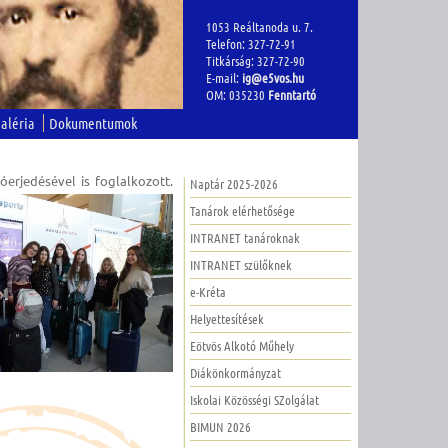
1053 Reáltanoda u. 7.
Telefon: 327-72-91
Titkárság: 327-72-90
E-mail:
ig@e5vos.hu
OM: 035230
Fenntartó
aléria
Dokumentumok
óerjedésével is foglalkozott.
Naptár 2025-2026
Tanárok elérhetősége
INTRANET tanároknak
INTRANET szülőknek
e-Kréta
Helyettesítések
Eötvös Alkotó Műhely
Diákönkormányzat
Iskolai Közösségi SZolgálat
BIMUN 2026