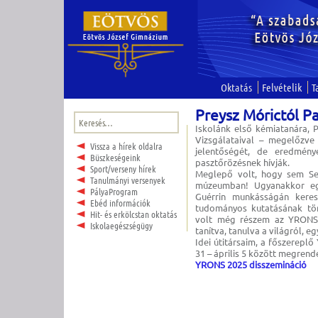
Oktatás
Felvételik
T
Preysz Mórictól P
Keresés:
Iskolánk első kémiatanára, P
Vizsgálataival – megelőzve 
Vissza a hírek oldalra
jelentőségét, de eredmény
Büszkeségeink
pasztőrözésnek hívják.
Sport/verseny hírek
Meglepő volt, hogy sem Sem
Tanulmányi versenyek
múzeumban! Ugyanakkor egy
PályaProgram
Guérrin munkásságán keres
Ebéd információk
tudományos kutatásának tör
Hit- és erkölcstan oktatás
volt még részem az YRONS i
Iskolaegészségügy
tanítva, tanulva a világról, 
Idei útitársaim, a főszerepl
31 – április 5 között megrend
YRONS 2025 disszemináció