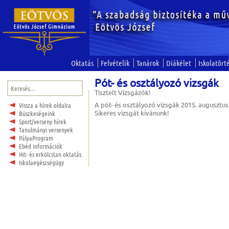
Oktatás
Felvételik
Tanárok
Diákélet
Iskolatört
Pót- és osztályozó vizsgák
Keresés:
Tisztelt Vizsgázók!
A pót- és osztályozó vizsgák 2015. augusztus
Vissza a hírek oldalra
Sikeres vizsgát kívánunk!
Büszkeségeink
Sport/verseny hírek
Tanulmányi versenyek
PályaProgram
Ebéd információk
Hit- és erkölcstan oktatás
Iskolaegészségügy