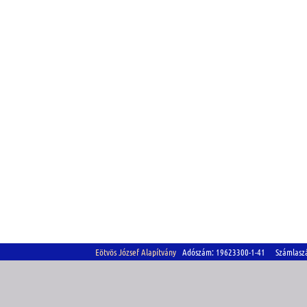
Eötvös József Alapítvány
Adószám: 19623300-1-41 Számlasz