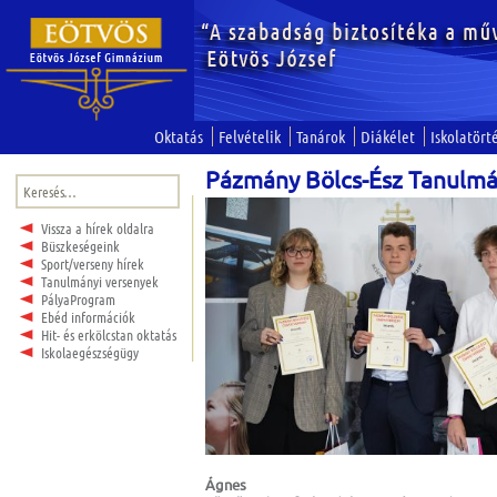
Oktatás
Felvételik
Tanárok
Diákélet
Iskolatört
Pázmány Bölcs-Ész Tanulmá
Keresés:
Vissza a hírek oldalra
Büszkeségeink
Sport/verseny hírek
Tanulmányi versenyek
PályaProgram
Ebéd információk
Hit- és erkölcstan oktatás
Iskolaegészségügy
Ágnes