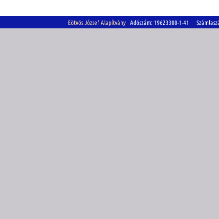
Eötvös József Alapítvány
Adószám: 19623300-1-41 Számlasz