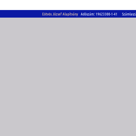
Eötvös József Alapítvány
Adószám: 19623300-1-41 Számlasz