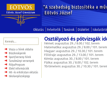
Oktatás
Felvételik
Tanárok
Diákélet
Iskolatört
Osztályozó és pótvizsgák idő
Keresés:
Német: augusztus 29. / 8.00 / 102. terem
Matematika: augusztus 29. / 8.00 / 101. tere
Vissza a hírek oldalra
Magyar: augusztus 29. / 10.30 / 101. terem
Büszkeségeink
Földrajz: augusztus 29. / 13.00 / 101. terem
Sport/verseny hírek
Kémia: augusztus 30. / 8.00 / 101. terem
Tanulmányi versenyek
Fizika: augusztus 30. / 8.00 / 102. terem
PályaProgram
Történelem: augusztus 30. / 10.30 / 101. tere
Ebéd információk
Hit- és erkölcstan oktatás
Iskolaegészségügy