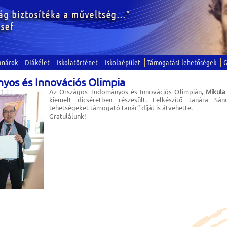
anárok
Diákélet
Iskolatörténet
Iskolaépület
Támogatási lehetőségek
G
yos és Innovációs Olimpia
Az Országos Tudományos és Innovációs Olimpián,
Mikula
kiemelt dicséretben részesült. Felkészítő tanára Sán
tehetségeket támogató tanár” díját is átvehette.
Gratulálunk!