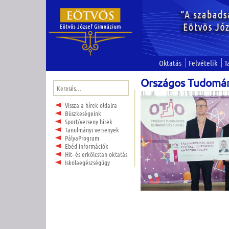
Oktatás
Felvételik
T
Országos Tudomán
Keresés:
Vissza a hírek oldalra
Büszkeségeink
Sport/verseny hírek
Tanulmányi versenyek
PályaProgram
Ebéd információk
Hit- és erkölcstan oktatás
Iskolaegészségügy