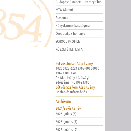
Budapest Financial Literacy Club
MTA Alumni
Erasmus+
Könyvtárunk katalógusa
Öregdiákok honlapja
SCHOOL PROFILE
KÖZZÉTÉTELI LISTA
Eötvös József Alapítvány
10200823-22218308-00000000
19623300-1-41
Az Alapítvány közösségi
adószáma: HU19623300
Eötvös Szellem Alapítvány
Honlap és információk
Archívum
2024/25-ös tanév
2025. július (5)
2025. június (5)
2025. május (9)