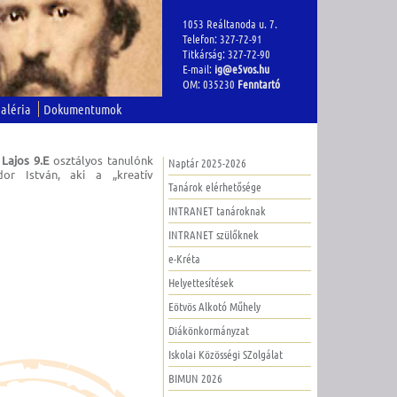
1053 Reáltanoda u. 7.
Telefon: 327-72-91
Titkárság: 327-72-90
E-mail:
ig@e5vos.hu
OM: 035230
Fenntartó
aléria
Dokumentumok
 Lajos 9.E
osztályos tanulónk
Naptár 2025-2026
dor István, aki a „kreatív
Tanárok elérhetősége
INTRANET tanároknak
INTRANET szülőknek
e-Kréta
Helyettesítések
Eötvös Alkotó Műhely
Diákönkormányzat
Iskolai Közösségi SZolgálat
BIMUN 2026