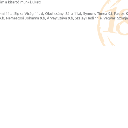
öm a kitartó munkájukat!
émi 11.a, Sipka Virág 11. d, Okolicsányi Sára 11.d, Symons Tímea 9.f, Pados K
9.b, Nemescsói Johanna 9.b, Árvay Száva 9.b, Szalay Hédi 11.e, Végvári Szonja