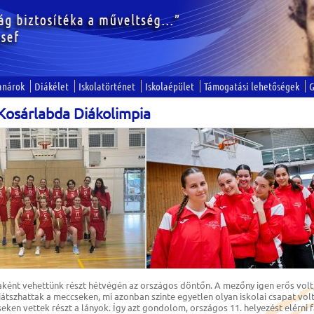
anárok
Diákélet
Iskolatörténet
Iskolaépület
Támogatási lehetőségek
G
Kosárlabda Diákolimpia
taként vehettünk részt hétvégén az országos döntőn. A mezőny igen erős vol
 játszhattak a meccseken, mi azonban szinte egyetlen olyan iskolai csapat vol
zéseken vettek részt a lányok. Így azt gondolom, országos 11. helyezést elérni