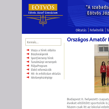
Oktatás
Felvételik
T
Országos Amatőr 
Keresés:
Vissza a hírek oldalra
Büszkeségeink
Sport/verseny hírek
Tanulmányi versenyek
PályaProgram
Ebéd információk
Hit- és erkölcstan oktatás
Iskolaegészségügy
Budapest II. helyezett csapa
éveket eltöltött sportolók is
hiszen csak itt az iskolai ed