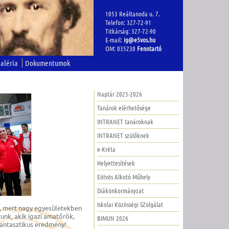
1053 Reáltanoda u. 7.
Telefon: 327-72-91
Titkárság: 327-72-90
E-mail:
ig@e5vos.hu
OM: 035230
Fenntartó
aléria
Dokumentumok
Naptár 2025-2026
Tanárok elérhetősége
INTRANET tanároknak
INTRANET szülőknek
e-Kréta
Helyettesítések
Eötvös Alkotó Műhely
Diákönkormányzat
Iskolai Közösségi SZolgálat
t, mert nagy egyesületekben
tunk, akik igazi amatőrök,
BIMUN 2026
 fantasztikus eredmény!