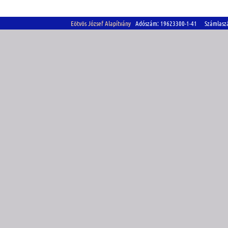
Eötvös József Alapítvány
Adószám: 19623300-1-41 Számlasz