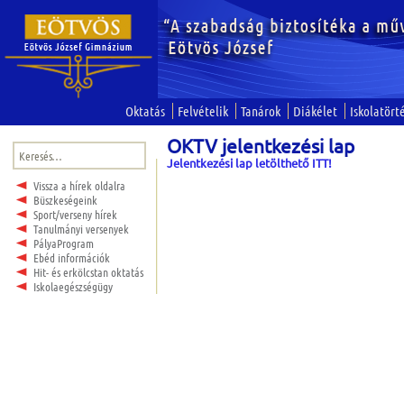
Oktatás
Felvételik
Tanárok
Diákélet
Iskolatört
OKTV jelentkezési lap
Keresés:
Jelentkezési lap letölthető ITT!
Vissza a hírek oldalra
Büszkeségeink
Sport/verseny hírek
Tanulmányi versenyek
PályaProgram
Ebéd információk
Hit- és erkölcstan oktatás
Iskolaegészségügy