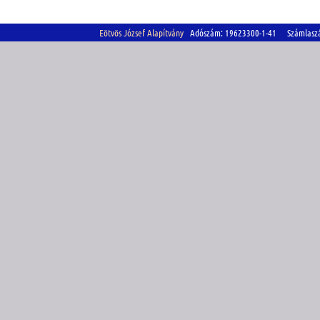
Eötvös József Alapítvány
Adószám: 19623300-1-41 Számlasz