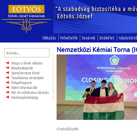
Oktatás
Felvételik
Tanárok
Diákélet
Iskolatört
Nemzetközi Kémiai Torna (I
Keresés:
Vissza a hírek oldalra
Büszkeségeink
Sport/verseny hírek
Tanulmányi versenyek
PályaProgram
Ebéd információk
Hit- és erkölcstan oktatás
Iskolaegészségügy
Gratulálunk!