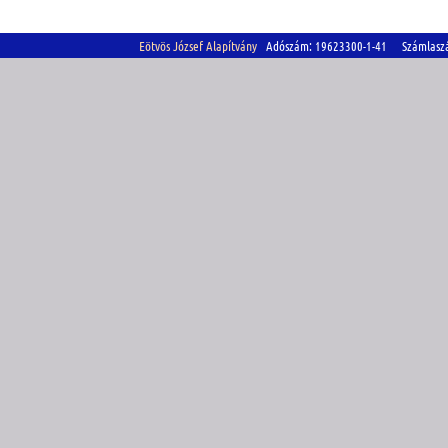
Eötvös József Alapítvány
Adószám: 19623300-1-41 Számlasz