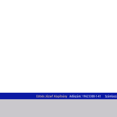
Eötvös József Alapítvány
Adószám: 19623300-1-41 Számlasz