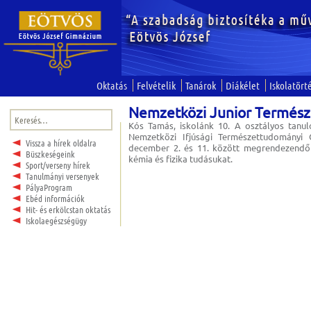
Oktatás
Felvételik
Tanárok
Diákélet
Iskolatört
Nemzetközi Junior Termész
Keresés:
Kós Tamás, iskolánk 10. A osztályos tanu
Nemzetközi Ifjúsági Természettudományi 
Vissza a hírek oldalra
december 2. és 11. között megrendezendő v
Büszkeségeink
kémia és fizika tudásukat.
Sport/verseny hírek
Tanulmányi versenyek
PályaProgram
Ebéd információk
Hit- és erkölcstan oktatás
Iskolaegészségügy