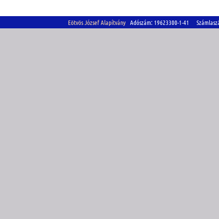
Eötvös József Alapítvány
Adószám: 19623300-1-41 Számlasz