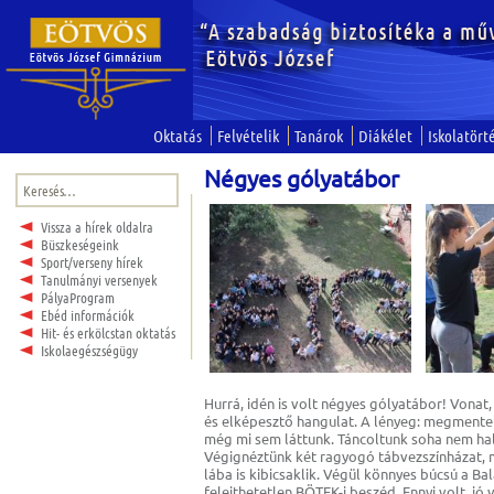
Oktatás
Felvételik
Tanárok
Diákélet
Iskolatört
Négyes gólyatábor
Keresés:
Vissza a hírek oldalra
Büszkeségeink
Sport/verseny hírek
Tanulmányi versenyek
PályaProgram
Ebéd információk
Hit- és erkölcstan oktatás
Iskolaegészségügy
Hurrá, idén is volt négyes gólyatábor! Vonat
és elképesztő hangulat. A lényeg: megmentet
még mi sem láttunk. Táncoltunk soha nem hal
Végignéztünk két ragyogó tábvezszínházat, 
lába is kibicsaklik. Végül könnyes búcsú a B
felejthetetlen BÖTEK-i beszéd. Ennyi volt, jó v