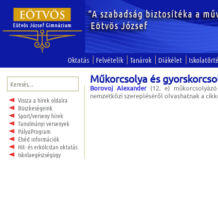
Oktatás
Felvételik
Tanárok
Diákélet
Iskolatört
Műkorcsolya és gyorskorcso
Keresés:
Borovoj Alexander
(12. e) műkorcsolyáz
nemzetközi szerepléséről olvashatnak a cik
Vissza a hírek oldalra
Büszkeségeink
Sport/verseny hírek
Tanulmányi versenyek
PályaProgram
Ebéd információk
Hit- és erkölcstan oktatás
Iskolaegészségügy