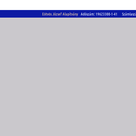
Eötvös József Alapítvány
Adószám: 19623300-1-41 Számlasz