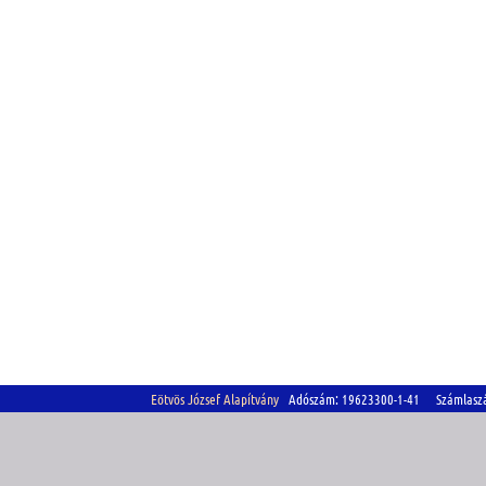
Eötvös József Alapítvány
Adószám: 19623300-1-41 Számlasz