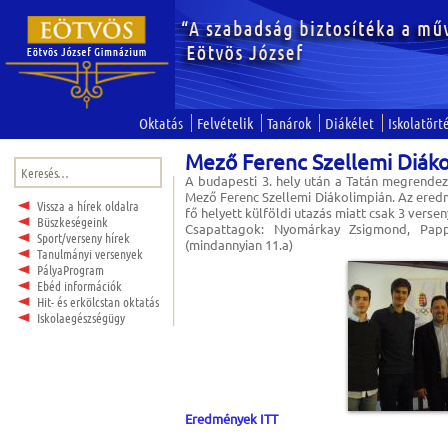
Oktatás
Felvételik
Tanárok
Diákélet
Iskolatört
Mező Ferenc Szellemi Diáko
Keresés:
A budapesti 3. hely után a Tatán megrendez
Mező Ferenc Szellemi Diákolimpián. Az eredm
Vissza a hírek oldalra
fő helyett külföldi utazás miatt csak 3 vers
Büszkeségeink
Csapattagok: Nyomárkay Zsigmond, Papp
Sport/verseny hírek
(mindannyian 11.a)
Tanulmányi versenyek
PályaProgram
Ebéd információk
Hit- és erkölcstan oktatás
Iskolaegészségügy
Eredmények ITT