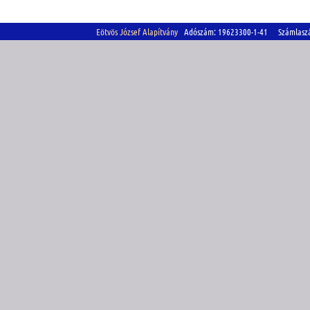
Eötvös József Alapítvány
Adószám: 19623300-1-41 Számlasz