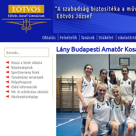
Oktatás
Felvételik
Tanárok
Diákélet
Iskolatört
Lány Budapesti Amatőr Kos
Keresés:
Vissza a hírek oldalra
Büszkeségeink
Sport/verseny hírek
Tanulmányi versenyek
PályaProgram
Ebéd információk
Hit- és erkölcstan oktatás
Iskolaegészségügy