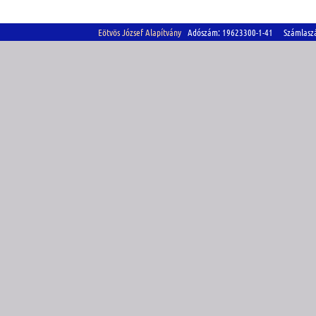
Eötvös József Alapítvány
Adószám: 19623300-1-41 Számlasz