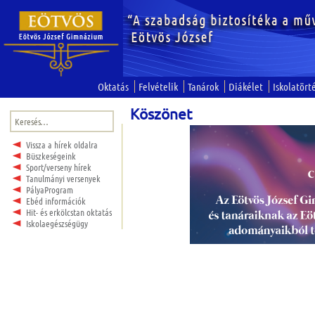
Oktatás
Felvételik
Tanárok
Diákélet
Iskolatört
Köszönet
Keresés:
Vissza a hírek oldalra
Büszkeségeink
Sport/verseny hírek
Tanulmányi versenyek
PályaProgram
Ebéd információk
Hit- és erkölcstan oktatás
Iskolaegészségügy