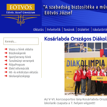
Oktatás
Felvételik
Tanárok
Diákélet
Iskolatört
Kosárlabda Országos Diákol
Keresés:
Vissza a hírek oldalra
Büszkeségeink
Sport/verseny hírek
Tanulmányi versenyek
PályaProgram
Ebéd információk
Hit- és erkölcstan oktatás
Iskolaegészségügy
Az V-VI. korcsoportos lány Kosárlabda Orsz
iskolank csapata a 7. helyen végzett!