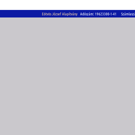
Eötvös József Alapítvány
Adószám: 19623300-1-41 Számlasz