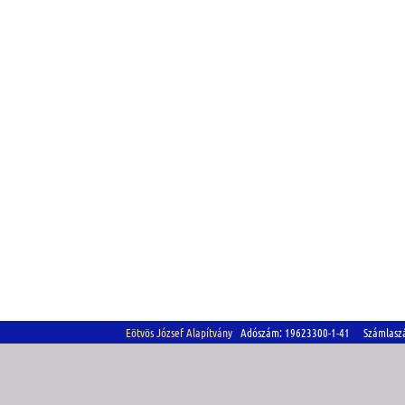
Eötvös József Alapítvány
Adószám: 19623300-1-41 Számlasz