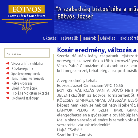
Oktatás
Felvételik
Tanárok
Diákélet
Iskolatört
Kosár eredmény, változás 
Keresés:
Szerda délután leány csapatunk lejátszot
vereséget szenvedtünk a több korosztályos 
Vissza a hírek oldalra
Veres Pálné Gimnáziumtól. Azonban ez nem n
Büszkeségeink
kell megszerezni, tehát elég a csoport másik 
Sport/verseny hírek
Tanulmányi versenyek
A végeredmény tehát:
PályaProgram
Eötvös József Gimnázium-VPG 16:56
Ebéd információk
EGY KIS VÁLTOZÁS VAN A JÖVŐ HETI P
Hit- és erkölcstan oktatás
JELENTKEZÜNK az Eötvös Tornaterméből, te
Iskolaegészségügy
KÖLCSEY GIMNÁZIUMMAL JÁTSSZÁK ELSŐ B
képest nem képviselnek túl nagy játékerőt, 
LÁNYOK PEDIG A SZENT IMRE GIMNÁZ
elengedhetetlen a győzelem a továbblépésh
Ma, a sima vereség ellenére is remek volt a 
szeretettel várunk mindenkit!
Hajrá E5vös!!!
Szanthoffer András